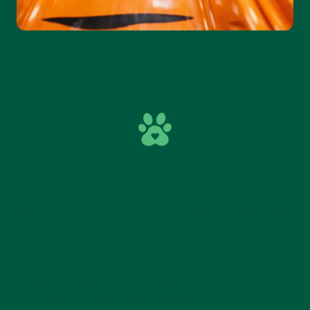
UTVIKLING GJENNOM LEK
Selv om Tiger Slide handler om å ha det gøy, skjer
det mye i leken. Å suse ned sklien hjelper barn å
forstå fart, kroppskontroll og bevegelse. For hver
tur vokser selvtilliten og motet. Når noe som først
føles litt skummelt plutselig føles enkelt, blir det
en stor og viktig mestringsfølelse for barnet.