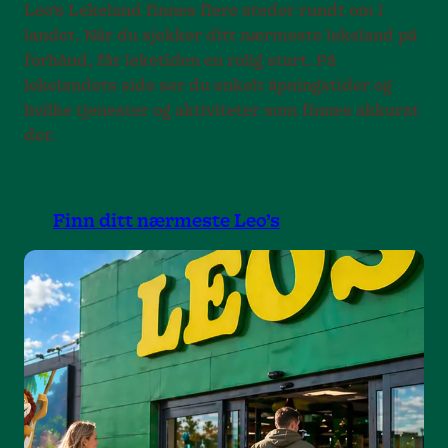
Leo’s Lekeland finnes flere steder rundt om i
landet. Når du sjekker ditt nærmeste lekeland på
forhånd, får leketiden en rolig start. På
lekelandets side ser du enkelt åpningstider og
hvilke tjenester og aktiviteter som finnes akkurat
der.
Finn ditt nærmeste Leo’s