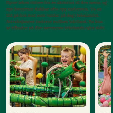
flyter leken videre fra én aktivitet til den neste, og
nye favoritter dukker ofte opp underveis. Ta en
titt på hva mer som venter på deg i lekelandet.
Attraksjonene varierer mellom lekeland. Du kan
se tilbudet på ditt nærmeste lekelands egen side.