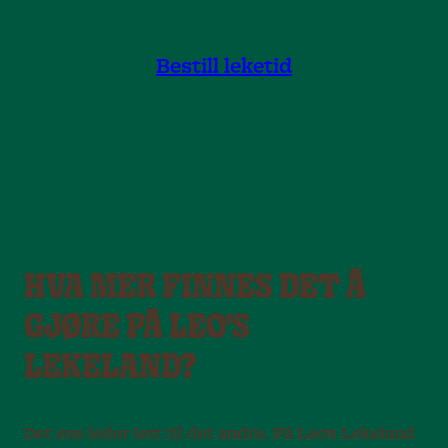
Bestill leketid
HVA MER FINNES DET Å
GJØRE PÅ LEO'S
LEKELAND?
Det ene leder lett til det andre. På Leo’s Lekeland