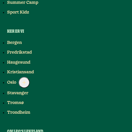
Summer Camp
Sport Kidz
HER ER VI
Bergen
Fredrikstad
Haugesund
Kristiansand
Oslo
Stavanger
Tromsø
Trondheim
OM LEO'S LEKELAND