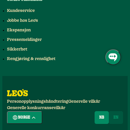
Kundeservice
Jobbe hos Leo's
Ekspansjon
Pressemeldinger
Sikkerhet
Rengjøring & renslighet
Personopplysningshåndtering
Generelle vilkår
Generelle konkurransevilkår
NORGE
NB
EN