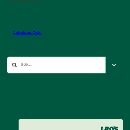
STORBYOMRÅDER
Lekeland Oslo
Søk for by eller land.
ALLE LEKELAND