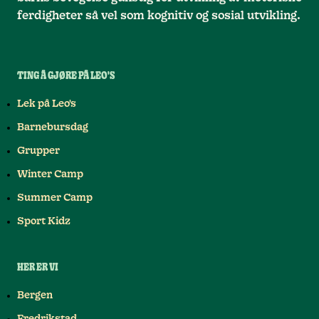
ferdigheter så vel som kognitiv og sosial utvikling.
TING Å GJØRE PÅ LEO'S
Lek på Leo's
Barnebursdag
Grupper
Winter Camp
Summer Camp
Sport Kidz
HER ER VI
Bergen
Fredrikstad