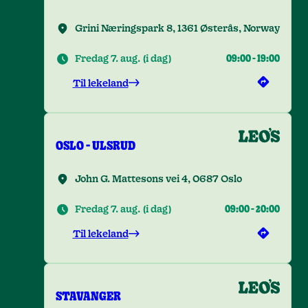
Grini Næringspark 8, 1361 Østerås, Norway
Fredag 7. aug.
(
i dag
)
09:00
-
19:00
Til lekeland
OSLO - ULSRUD
John G. Mattesons vei 4, 0687 Oslo
Fredag 7. aug.
(
i dag
)
09:00
-
20:00
Til lekeland
STAVANGER