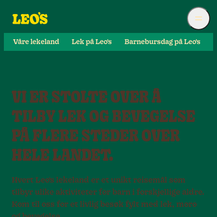
Våre lekeland
Lek på Leo's
Barnebursdag på Leo's
S
VI ER STOLTE OVER Å
TILBY LEK OG BEVEGELSE
PÅ FLERE STEDER OVER
HELE LANDET.
Hvert Leo's lekeland er et unikt reisemål som
tilbyr ulike aktiviteter for barn i forskjellige aldre.
Kom til oss for et livlig besøk fylt med lek, moro
og bevegelse.