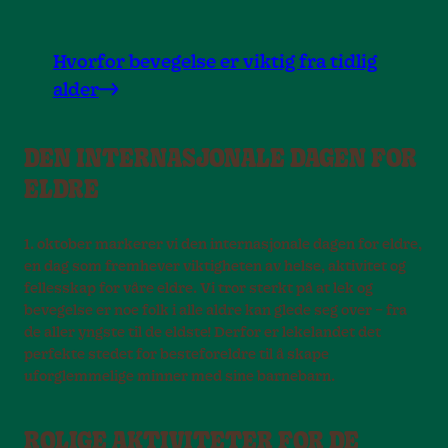
Hvorfor bevegelse er viktig fra tidlig
alder
DEN INTERNASJONALE DAGEN FOR
ELDRE
1. oktober markerer vi den internasjonale dagen for eldre,
en dag som fremhever viktigheten av helse, aktivitet og
fellesskap for våre eldre. Vi tror sterkt på at lek og
bevegelse er noe folk i alle aldre kan glede seg over – fra
de aller yngste til de eldste! Derfor er lekelandet det
perfekte stedet for besteforeldre til å skape
uforglemmelige minner med sine barnebarn.
ROLIGE AKTIVITETER FOR DE