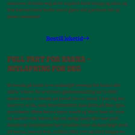
sammen. Å holde seg aktiv styrker både kropp og sinn, og
hva kan vel være bedre enn å gjøre det gjennom lek og
latter sammen?
Bestill leketid
FULL FART FOR BARNA –
AVSLAPNING FOR DEG
Et besøk på Leo’s er et actionfylt eventyr for barn i alle
aldre. Visste du at et barn gjennomsnittlig tar 11 000
skritt under et besøk på Leo’s? Det er totalt 7 km! Og det
beste er at du, som besteforelder, kan delta på dine egne
premisser. Mens barna løper rundt og leker, kan du nyte
en matbit i vår bistro. Nyt en deilig lunsj eller noe godt.
Rundt om i lekelandet har vi sofaer hvor du kan følge med
på barna, lese en bok, strikke eller rett og slett slappe av.