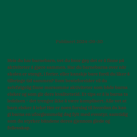
LEK PÅ LEO'S,
TODDLER
Publisert
2024-09-30
Hvis du har barnebarn, vet du hvor gøy det er å finne på
aktiviteter å gjøre sammen. Har du barnebarna over når
skolen er stengt, i ferier, eller kanskje bare fordi du liker å
tilbringe tid sammen? Som besteforelder vil du
selvfølgelig finne morsomme aktiviteter som både barna
elsker og som gir dere kvalitetstid. Et tips er å la barna ta
ledelsen – det trenger ikke å være komplisert. Alle vet at
barn elsker å leke! Her er noen forslag til hvordan du kan
gi barna en uforglemmelig dag fylt med eventyr, samtidig
som du styrker båndene deres gjennom glede og
fellesskap.