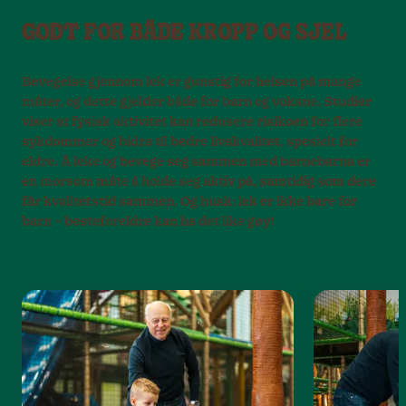
GODT FOR BÅDE KROPP OG SJEL
Bevegelse gjennom lek er gunstig for helsen på mange
måter, og dette gjelder både for barn og voksne. Studier
viser at fysisk aktivitet kan redusere risikoen for flere
sykdommer og bidra til bedre livskvalitet, spesielt for
eldre. Å leke og bevege seg sammen med barnebarna er
en morsom måte å holde seg aktiv på, samtidig som dere
får kvalitetstid sammen. Og husk: lek er ikke bare for
barn – besteforeldre kan ha det like gøy!