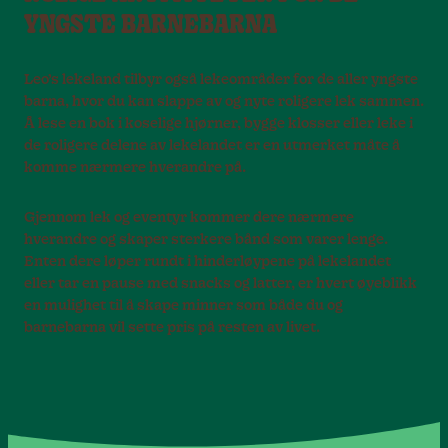
YNGSTE BARNEBARNA
Leo’s lekeland tilbyr også lekeområder for de aller yngste
barna, hvor du kan slappe av og nyte roligere lek sammen.
Å lese en bok i koselige hjørner, bygge klosser eller leke i
de roligere delene av lekelandet er en utmerket måte å
komme nærmere hverandre på.
Gjennom lek og eventyr kommer dere nærmere
hverandre og skaper sterkere bånd som varer lenge.
Enten dere løper rundt i hinderløypene på lekelandet
eller tar en pause med snacks og latter, er hvert øyeblikk
en mulighet til å skape minner som både du og
barnebarna vil sette pris på resten av livet.