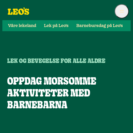
Våre lekeland
Lek på Leo's
Barnebursdag på Leo's
S
LEK OG BEVEGELSE FOR ALLE ALDRE
OPPDAG MORSOMME
AKTIVITETER MED
BARNEBARNA