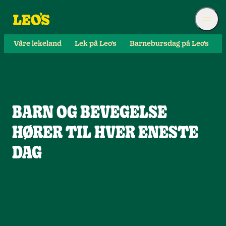
Våre lekeland
Lek på Leo's
Barnebursdag på Leo's
S
BARN OG BEVEGELSE
HØRER TIL HVER ENESTE
DAG