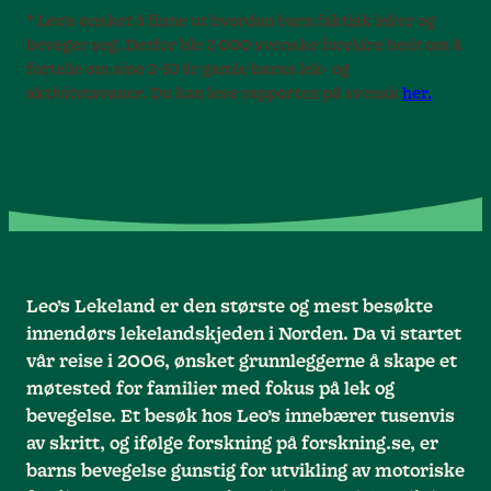
* Leo’s ønsket å finne ut hvordan barn faktisk leker og
beveger seg. Derfor ble 2 000 svenske foreldre bedt om å
fortelle om sine 2–10 år gamle barns lek- og
aktivitetsvaner. Du kan lese rapporten på svensk
her.
Leo’s Lekeland er den største og mest besøkte
innendørs lekelandskjeden i Norden. Da vi startet
vår reise i 2006, ønsket grunnleggerne å skape et
møtested for familier med fokus på lek og
bevegelse. Et besøk hos Leo’s innebærer tusenvis
av skritt, og ifølge forskning på forskning.se, er
barns bevegelse gunstig for utvikling av motoriske