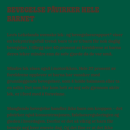
BEVEGELSE PÅVIRKER HELE
BARNET
Leo’s Lekelands svenske lek- og bevegelsesrapport* viser
en bekymringsfull trend: bare to av ti barn får nok daglig
bevegelse. I tillegg sier 40 prosent av foreldrene at barna
deres leker mindre enn de selv gjorde da de var små.
Mindre lek vises også i motorikken. Hele 27 prosent av
foreldrene opplever at barna har vansker med
grunnleggende bevegelser, som å holde balansen eller ta
en salto. Det som før kom helt av seg selv gjennom aktiv
lek, er i ferd med å forsvinne.
Manglende bevegelse handler ikke bare om kroppen – det
påvirker også konsentrasjonen, følelsesreguleringen og
gleden i hverdagen. Derfor er det så viktig at barn får
bevege seg hver eneste dag. Og det fine er at det ikke