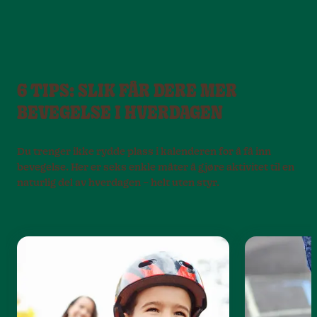
6 TIPS: SLIK FÅR DERE MER
BEVEGELSE I HVERDAGEN
Du trenger ikke rydde plass i kalenderen for å få inn
bevegelse. Her er seks enkle måter å gjøre aktivitet til en
naturlig del av hverdagen – helt uten styr.