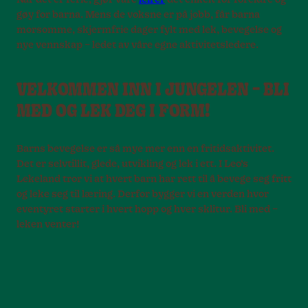
Når det er ferie, gjør våre
leirer
det enkelt for foreldre og
gøy for barna. Mens de voksne er på jobb, får barna
morsomme, skjermfrie dager fylt med lek, bevegelse og
nye vennskap – ledet av våre egne aktivitetsledere.
VELKOMMEN INN I JUNGELEN – BLI
MED OG LEK DEG I FORM!
Barns bevegelse er så mye mer enn en fritidsaktivitet.
Det er selvtillit, glede, utvikling og lek i ett. I Leo’s
Lekeland tror vi at hvert barn har rett til å bevege seg fritt
og leke seg til læring. Derfor bygger vi en verden hvor
eventyret starter i hvert hopp og hver sklitur. Bli med –
leken venter!