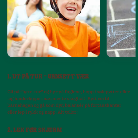
1. UT PÅ TUR – UANSETT VÆR
Gå på “lytte-tur” og hør på fuglene, hopp i sølepytter eller
lag hinderløype i nærmeste skogholt. Bytt vei til
barnehagen og gå som dyr, balansér på fortauskanter
eller løp i rykk og napp. Alt teller!
2. LEK FØR SKJERM