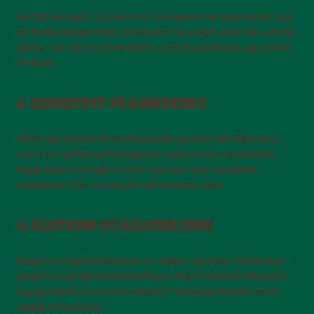
Innfør en regel: 15 minutter bevegelse før skjermtid. Lag
en hinderløype i stua med puter og stoler, eller lek «vis og
gjør» – én viser en bevegelse, som froskehopp, og resten
hermer.
3. DANSEFEST PÅ KJØKKENET
Skru opp barnas favorittmusikk og dans løs! Bytt på å
være DJ og finn på bevegelser: snurr som en tornado,
hopp som en kenguru eller marsjer som en soldat.
Kjøkkenet blir en fest på null komma niks!
4. KLATRING OG BALANSE INNE
Bygg en trygg klatreløype av tepper og puter. Bruk tape
på gulvet og lag en balansebane. Klarer barnet å komme
seg gjennom uten å trå utenfor? Kanskje det blir en ny
daglig utfordring!