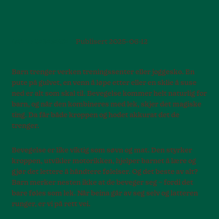
LEK OG BEVEGELSE
Publisert
2025-06-12
Barn trenger verken treningssenter eller joggesko. En
pute på gulvet, en venn å løpe etter eller en sklie å suse
ned er alt som skal til. Bevegelse kommer helt naturlig for
barn, og når den kombineres med lek, skjer det magiske
ting. Da får både kroppen og hodet akkurat det de
trenger.
Bevegelse er like viktig som søvn og mat. Den styrker
kroppen, utvikler motorikken, hjelper barnet å lære og
gjør det lettere å håndtere følelser. Og det beste av alt?
Barn merker nesten ikke at de beveger seg – fordi det
bare føles som lek. Når beina går av seg selv og latteren
runger, er vi på rett vei.