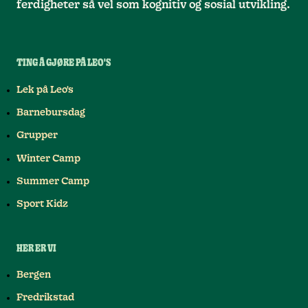
ferdigheter så vel som kognitiv og sosial utvikling.
TING Å GJØRE PÅ LEO'S
Lek på Leo's
Barnebursdag
Grupper
Winter Camp
Summer Camp
Sport Kidz
HER ER VI
Bergen
Fredrikstad