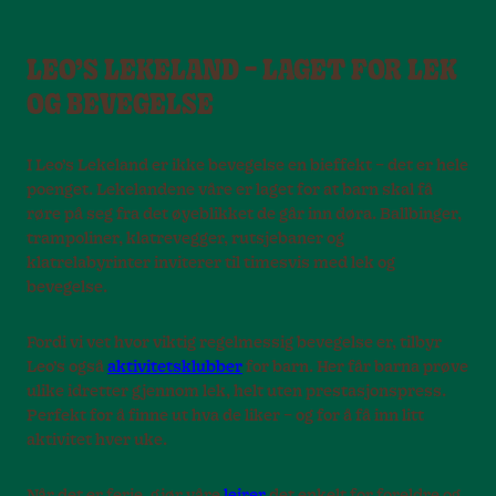
LEO’S LEKELAND – LAGET FOR LEK
OG BEVEGELSE
I Leo’s Lekeland er ikke bevegelse en bieffekt – det er hele
poenget. Lekelandene våre er laget for at barn skal få
røre på seg fra det øyeblikket de går inn døra. Ballbinger,
trampoliner, klatrevegger, rutsjebaner og
klatrelabyrinter inviterer til timesvis med lek og
bevegelse.
Fordi vi vet hvor viktig regelmessig bevegelse er, tilbyr
Leo’s også
aktivitetsklubber
for barn. Her får barna prøve
ulike idretter gjennom lek, helt uten prestasjonspress.
Perfekt for å finne ut hva de liker – og for å få inn litt
aktivitet hver uke.