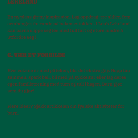
LEKELAND
En ny plass gir ny inspirasjon. Lag oppdrag: tre sklier, fem
armhenger, én runde på balansestokken. I Leo’s Lekeland
kan barna slippe seg løs med full fart og store hindre å
utfordre seg i.
6. VÆR ET FORBILDE
Hvis voksne er med på leken, blir det ekstra gøy. Hopp tau
sammen, spark ball, bli med på sykkeltur eller lag deres
egen familietrening med turn og tull i hagen. Barn gjør
som du gjør!
Flere ideer? Sjekk artikkelen om fysiske aktiviteter for
barn.