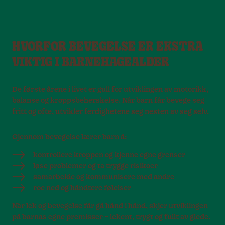
HVORFOR BEVEGELSE ER EKSTRA
VIKTIG I BARNEHAGEALDER
De første årene i livet er gull for utviklingen av motorikk,
balanse og kroppsbeherskelse. Når barn får bevege seg
fritt og ofte, utvikler ferdighetene seg nesten av seg selv.
Gjennom bevegelse lærer barn å:
kontrollere kroppen og kjenne egne grenser
løse problemer og ta trygge risikoer
samarbeide og kommunisere med andre
roe ned og håndtere følelser
Når lek og bevegelse får gå hånd i hånd, skjer utviklingen
på barnas egne premisser – lekent, trygt og fullt av glede.