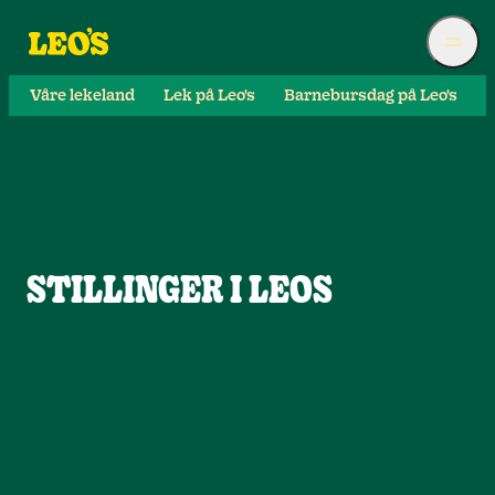
Våre lekeland
Lek på Leo's
Barnebursdag på Leo's
S
STILLINGER I LEOS