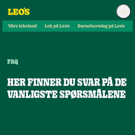
Våre lekeland
Lek på Leo's
Barnebursdag på Leo's
S
FAQ
HER FINNER DU SVAR PÅ DE
VANLIGSTE SPØRSMÅLENE