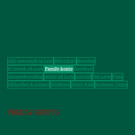
KATEGORIER
Alle spørsmål og svar
Billettkort
Bursdag
Et besøk på Leo's
Family-konto
Gavekort
Gruppebestilling
Jobbe på Leo's
Leketid
Om Leo's
Pass
Sikkerhet & rutiner
Småbarn
Sport Kidz
Summer Camp
FAMILY-KONTO