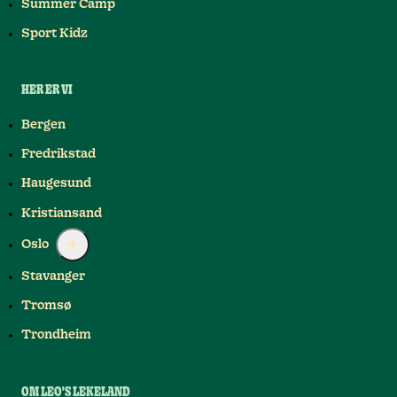
Summer Camp
Sport Kidz
HER ER VI
Bergen
Fredrikstad
Haugesund
Kristiansand
Oslo
Stavanger
Tromsø
Trondheim
OM LEO'S LEKELAND