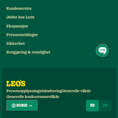
Kundeservice
Jobbe hos Leo's
Ekspansjon
Pressemeldinger
Sikkerhet
Rengjøring & renslighet
Personopplysningshåndtering
Generelle vilkår
Generelle konkurransevilkår
NORGE
NB
EN