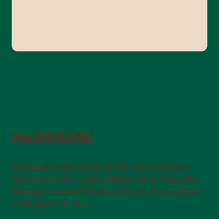
PØLSEMÅLTID
Pølsemåltid med fersk agurk, tomat og mais.
Serveres med et valg av drikke (melk, brus eller
Mer) og et valg av tilbehør (pommes frites, grønn
salat eller tomater).