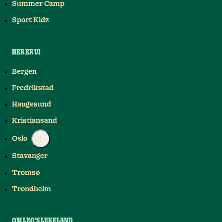
Summer Camp
Sport Kidz
HER ER VI
Bergen
Fredrikstad
Haugesund
Kristiansand
Oslo
Stavanger
Tromsø
Trondheim
OM LEO'S LEKELAND