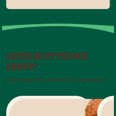
LETER DU ETTER NOE
ANNET?
Vi har mange andre alternativer å velge mellom!