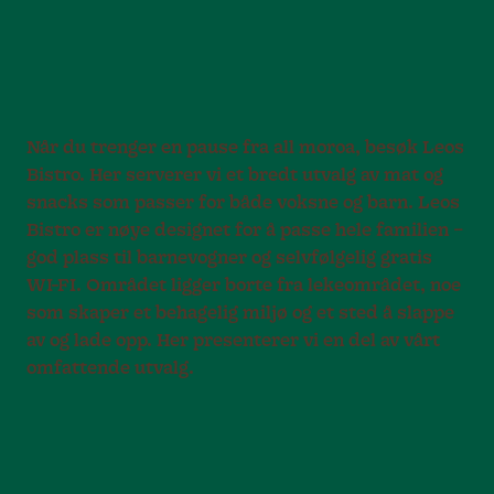
Når du trenger en pause fra all moroa, besøk Leos
Bistro. Her serverer vi et bredt utvalg av mat og
snacks som passer for både voksne og barn. Leos
Bistro er nøye designet for å passe hele familien –
god plass til barnevogner og selvfølgelig gratis
WI-FI. Området ligger borte fra lekeområdet, noe
som skaper et behagelig miljø og et sted å slappe
av og lade opp. Her presenterer vi en del av vårt
omfattende utvalg.