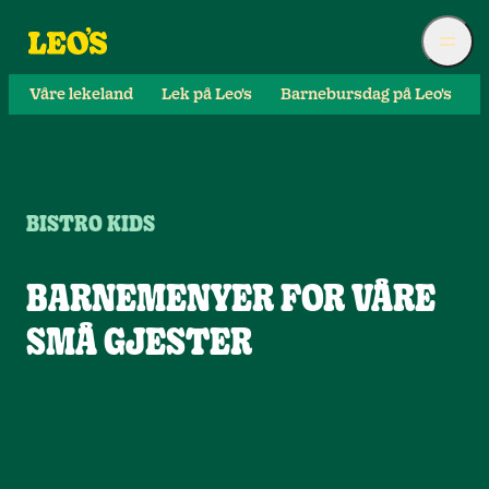
Våre lekeland
Lek på Leo's
Barnebursdag på Leo's
S
BISTRO KIDS
BARNEMENYER FOR VÅRE
SMÅ GJESTER