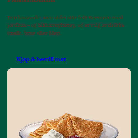
PANNEKAKER
Den klassiske som aldri slår feil! Serveres med
jordbær- og blåbærsyltetøy, og et valg av drikke
(melk, brus eller Mer).
Kjøp & bestill mat