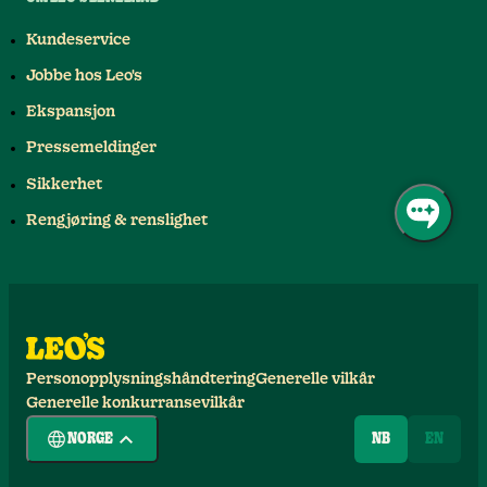
Kundeservice
Jobbe hos Leo's
Ekspansjon
Pressemeldinger
Sikkerhet
Rengjøring & renslighet
Personopplysningshåndtering
Generelle vilkår
Generelle konkurransevilkår
NORGE
NB
EN