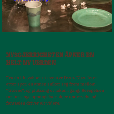
NYSGJERRIGHETEN ÅPNER EN
HELT NY VERDEN
Fra én idé vokser et eventyr frem. Noen leter
etter spor, en annen sniker seg frem mellom
“trærne”, og plutselig er leken i gang. Bevegelsen
tar fart, nye oppdagelser skjer underveis, og
fantasien driver alt videre.