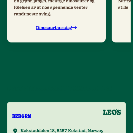
En grønn jungel, mektige dinosaurer og
Når ryt
følelsen av at noe spennende venter
stille
rundt neste sving.
Dinosaurbursdag
DETTE BURSDAGSRUM FINNER DU HER
BERGEN
Kokstaddalen 18, 5257 Kokstad, Norway