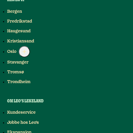
HER ER VI
Bergen
Fredrikstad
Haugesund
Kristiansand
Oslo
Stavanger
Tromsø
Trondheim
OM LEO'S LEKELAND
Kundeservice
Jobbe hos Leo's
Ekspansjon