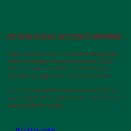
ET ROM FULLT AV TING Å OPPDAGE
Dinosaurrommet blir et naturlig samlingspunkt
under bursdagen. Her samles dere før, under
eller etter leken – snakker om det dere har
oppdaget og bygger videre på leken sammen.
Her er det også tid til å sette seg ned og fylle på
med energi til all lek og bevegelse – og ta en pause
sammen når det trengs.
Bestill bursdag