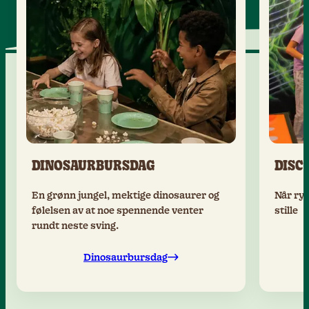
DINOSAURBURSDAG
DISC
En grønn jungel, mektige dinosaurer og
Når ryt
følelsen av at noe spennende venter
stille
rundt neste sving.
Dinosaurbursdag