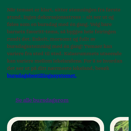
Når temaet er klart, sitter stemningen fra første
stund. Ingen dekorasjonsstress – alt ser ut og
føles som en bursdag med én gang. Velg bare
barnets favoritt-tema, så bygges hele feiringen
rundt det. Enkelt, morsomt og fullt av
bursdagsstemning med én gang! Temaer kan
variere fra sted til sted. Kalasrummets utseende
kan variere mellom lekelandene. For å se hvordan
det ser ut på ditt nærmeste lekeland, besøk
bursdagsbestillingssystemet.
Se alle bursdagsrom