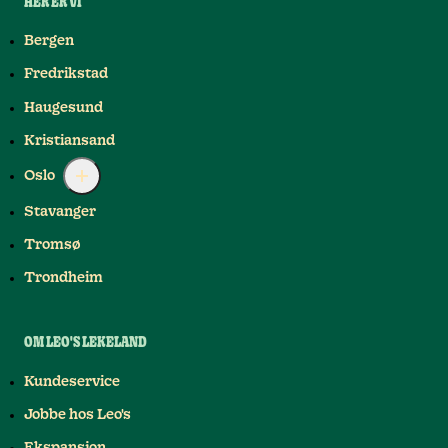
HER ER VI
Bergen
Fredrikstad
Haugesund
Kristiansand
Oslo
Stavanger
Tromsø
Trondheim
OM LEO'S LEKELAND
Kundeservice
Jobbe hos Leo's
Ekspansjon