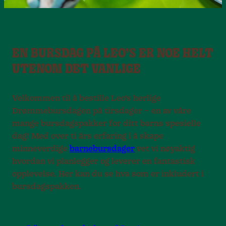
EN BURSDAG PÅ LEO’S ER NOE HELT
UTENOM DET VANLIGE
Velkommen til å bestille Leo’s herlige
Drømmebursdagen på tirsdager – en av våre
mange bursdagspakker for ditt barns spesielle
dag! Med over ti års erfaring i å skape
minneverdige
barnebursdager
vet vi nøyaktig
hvordan vi planlegger og leverer en fantastisk
opplevelse. Her kan du se hva som er inkludert i
bursdagspakken.