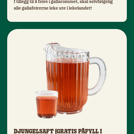
I tillegg til å feire i gallarommet, skal selvfølgelig
alle gallafeirerne leke ute i lekelandet!
DJUNGELSAFT (GRATIS PÅFYLL I