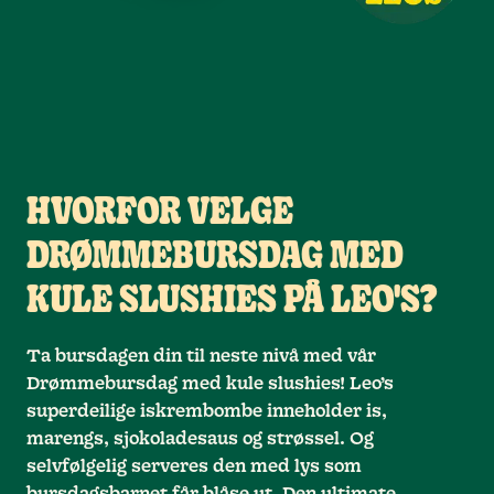
HVORFOR VELGE
DRØMMEBURSDAG MED
KULE SLUSHIES PÅ LEO'S?
Ta bursdagen din til neste nivå med vår
Drømmebursdag med kule slushies! Leo’s
superdeilige iskrembombe inneholder is,
marengs, sjokoladesaus og strøssel. Og
selvfølgelig serveres den med lys som
bursdagsbarnet får blåse ut. Den ultimate