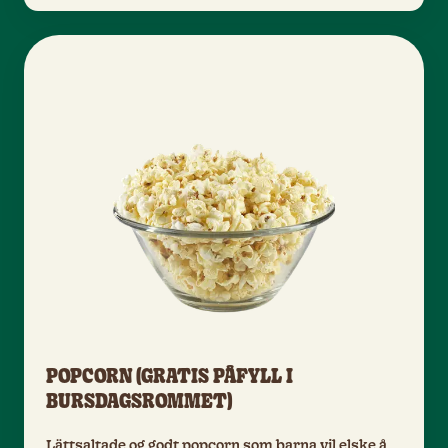
POPCORN (GRATIS PÅFYLL I
BURSDAGSROMMET)
Lättsaltade og godt popcorn som barna vil elske å