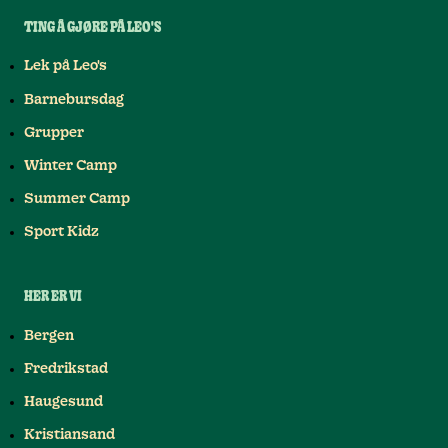
TING Å GJØRE PÅ LEO'S
Lek på Leo's
Barnebursdag
Grupper
Winter Camp
Summer Camp
Sport Kidz
HER ER VI
Bergen
Fredrikstad
Haugesund
Kristiansand