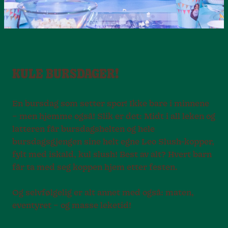
KULE BURSDAGER!
En bursdag som setter spor! Ikke bare i minnene
– men hjemme også! Slik er det: Midt i all leken og
latteren får bursdagshelten og hele
bursdagsgjengen sine helt egne Leo Slush-kopper,
fylt med iskald, kul slush! Best av alt? Hvert barn
får ta med seg koppen hjem etter festen.
Og selvfølgelig er alt annet med også: maten,
eventyret – og masse leketid!