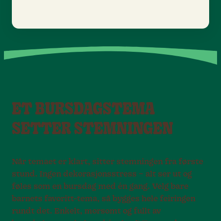
ET BURSDAGSTEMA
SETTER STEMNINGEN
Når temaet er klart, sitter stemningen fra første
stund. Ingen dekorasjonsstress – alt ser ut og
føles som en bursdag med én gang. Velg bare
barnets favoritt-tema, så bygges hele feiringen
rundt det. Enkelt, morsomt og fullt av