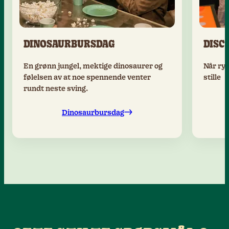
DINOSAURBURSDAG
DISC
En grønn jungel, mektige dinosaurer og
Når ryt
følelsen av at noe spennende venter
stille
rundt neste sving.
Dinosaurbursdag