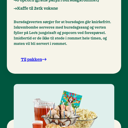
Popcorn (gratis påfyll i bursdagsrommet)
Kaffe til 2stk voksne
Bursdagsverten sørger for at bursdagen går knirkefritt.
Iskrembombe serveres med bursdagssang og verten
fyller på Leo’s jungelsaft og popcorn ved forespørsel.
Imidlertid er de ikke til stede i rommet hele timen, og
maten vil bli servert i rommet.
Til pakken