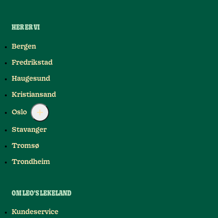
HER ER VI
Bergen
Fredrikstad
Haugesund
Kristiansand
Oslo
Stavanger
Tromsø
Trondheim
OM LEO'S LEKELAND
Kundeservice