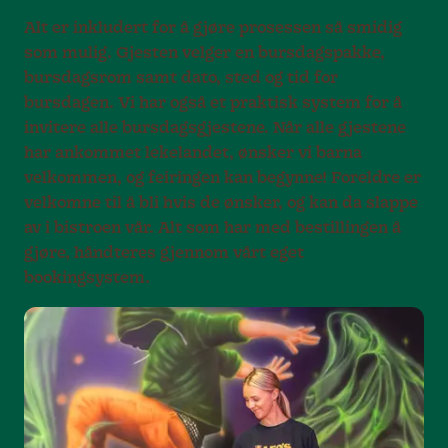
Alt er inkludert for å gjøre prosessen så smidig
som mulig. Gjesten velger en bursdagspakke,
bursdagsrom samt dato, sted og tid for
bursdagen. Vi har også et praktisk system for å
invitere alle bursdagsgjestene. Når alle gjestene
har ankommet lekelandet, ønsker vi barna
velkommen, og feiringen kan begynne! Foreldre er
velkomne til å bli hvis de ønsker, og kan da slappe
av i bistroen vår. Alt som har med bestillingen å
gjøre, håndteres gjennom vårt eget
bookingsystem.