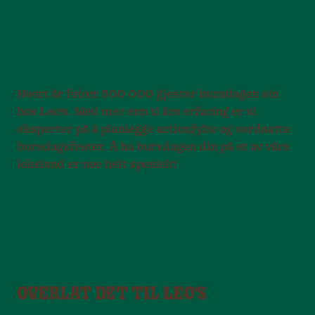
Hvert år feirer 500 000 gjester bursdagen sin
hos Leo’s. Med mer enn ti års erfaring er vi
eksperter på å planlegge actionfylte og verdsatte
bursdagsfester. Å ha bursdagen din på et av våre
lekeland er noe helt spesielt!
OVERLAT DET TIL LEO'S