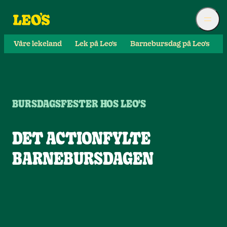
Våre lekeland
Lek på Leo's
Barnebursdag på Leo's
S
BURSDAGSFESTER HOS LEO'S
DET ACTIONFYLTE
BARNEBURSDAGEN