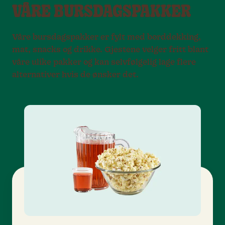
VÅRE BURSDAGSPAKKER
Våre bursdagspakker er fylt med borddekking,
mat, snacks og drikke. Gjestene velger fritt blant
våre ulike pakker og kan selvfølgelig lage flere
alternativer hvis de ønsker det.