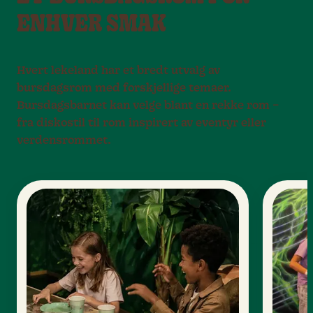
ENHVER SMAK
Hvert lekeland har et bredt utvalg av
bursdagsrom med forskjellige temaer.
Bursdagsbarnet kan velge blant en rekke rom –
fra diskostil til rom inspirert av eventyr eller
verdensrommet.