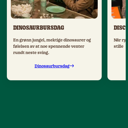
DINOSAURBURSDAG
DISC
En grønn jungel, mektige dinosaurer og
Når ryt
følelsen av at noe spennende venter
stille
rundt neste sving.
Dinosaurbursdag